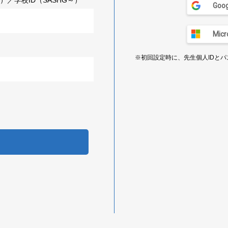
）／学校ID（SASHG～）
Goo
Mic
※初回設定時に、先生個人IDと