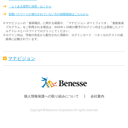
「よくある質問と回答」はこちら
初期パスワードが発行されていない方の初期登録はこちらから
※マナビジョンの「進研模試」に関する画面や、「マナビジョン ポートフォリオ」「進路達成
プログラム」をご利用される場合は、SASSI＋10桁の数字のログインIDまたは登録したメー
ルアドレスとパスワードでログインしてください。
※ログインIDは、学校の先生から配付された用紙や、ログインカード、ベネッセのテストの成
績表に記載されています。
マナビジョン
個人情報保護への取り組みについて
会社案内
Copyright © Benesse Corporation All rights reserved.