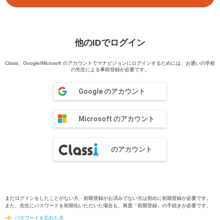
他のIDでログイン
Classi、Google/Microsoft のアカウントでマナビジョンにログインするためには、お通いの学校
の先生による事前登録が必要です。
Google のアカウント
Microsoft のアカウント
のアカウント
まだログインをしたことがない方、初期登録がお済みでない方は初めに初期登録が必要です。
また、先生にパスワードを初期化いただいた場合も、再度「初期登録」の手続きが必要です。
パスワードを忘れた方