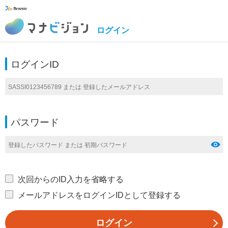
ログイン
ログインID
パスワード
次回からのID入力を省略する
メールアドレスをログインIDとして登録する
ログイン