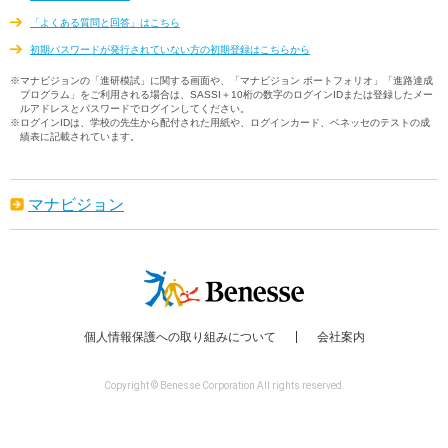
「よくある質問と回答」はこちら
初期パスワードが発行されていない方の初期登録はこちらから
※マナビジョンの「進研模試」に関する画面や、「マナビジョン ポートフォリオ」「進路達成
プログラム」をご利用される場合は、SASSI＋10桁の数字のログインIDまたは登録したメー
ルアドレスとパスワードでログインしてください。
※ログインIDは、学校の先生から配付された用紙や、ログインカード、ベネッセのテストの成
績表に記載されています。
マナビジョン
個人情報保護への取り組みについて
会社案内
Copyright © Benesse Corporation All rights reserved.