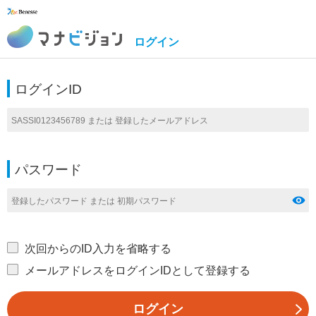
ログイン
ログインID
パスワード
次回からのID入力を省略する
メールアドレスをログインIDとして登録する
ログイン