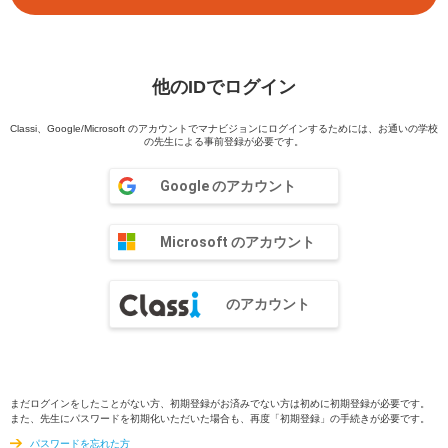
他のIDでログイン
Classi、Google/Microsoft のアカウントでマナビジョンにログインするためには、お通いの学校
の先生による事前登録が必要です。
Google のアカウント
Microsoft のアカウント
のアカウント
まだログインをしたことがない方、初期登録がお済みでない方は初めに初期登録が必要です。
また、先生にパスワードを初期化いただいた場合も、再度「初期登録」の手続きが必要です。
パスワードを忘れた方