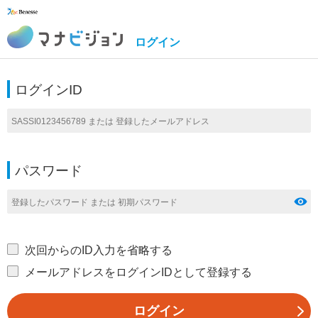
ログイン
ログインID
パスワード
次回からのID入力を省略する
メールアドレスをログインIDとして登録する
ログイン