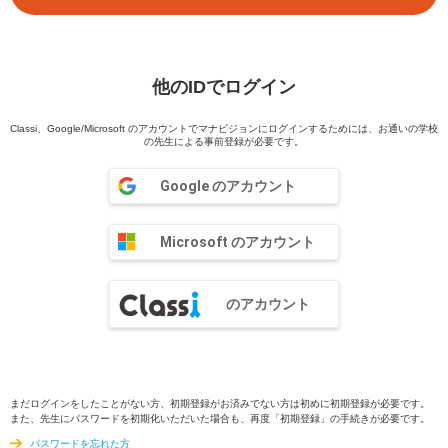
他のIDでログイン
Classi、Google/Microsoft のアカウントでマナビジョンにログインするためには、お通いの学校
の先生による事前登録が必要です。
Google のアカウント
Microsoft のアカウント
のアカウント
まだログインをしたことがない方、初期登録がお済みでない方は初めに初期登録が必要です。
また、先生にパスワードを初期化いただいた場合も、再度「初期登録」の手続きが必要です。
パスワードを忘れた方