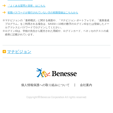
「よくある質問と回答」はこちら
初期パスワードが発行されていない方の初期登録はこちらから
※マナビジョンの「進研模試」に関する画面や、「マナビジョン ポートフォリオ」「進路達成
プログラム」をご利用される場合は、SASSI＋10桁の数字のログインIDまたは登録したメー
ルアドレスとパスワードでログインしてください。
※ログインIDは、学校の先生から配付された用紙や、ログインカード、ベネッセのテストの成
績表に記載されています。
マナビジョン
個人情報保護への取り組みについて
会社案内
Copyright © Benesse Corporation All rights reserved.