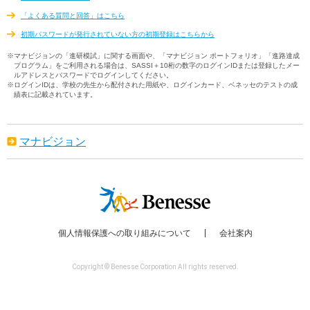
「よくある質問と回答」はこちら
初期パスワードが発行されていない方の初期登録はこちらから
※マナビジョンの「進研模試」に関する画面や、「マナビジョン ポートフォリオ」「進路達成
プログラム」をご利用される場合は、SASSI＋10桁の数字のログインIDまたは登録したメー
ルアドレスとパスワードでログインしてください。
※ログインIDは、学校の先生から配付された用紙や、ログインカード、ベネッセのテストの成
績表に記載されています。
マナビジョン
個人情報保護への取り組みについて
会社案内
Copyright © Benesse Corporation All rights reserved.