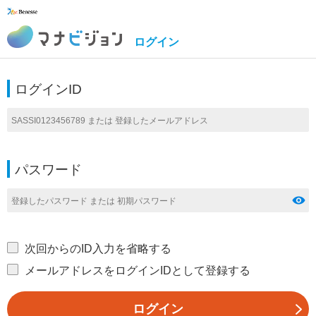
ログイン
ログインID
パスワード
次回からのID入力を省略する
メールアドレスをログインIDとして登録する
ログイン