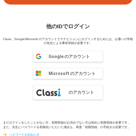
他のIDでログイン
Classi、Google/Microsoft のアカウントでマナビジョンにログインするためには、お通いの学校
の先生による事前登録が必要です。
Google のアカウント
Microsoft のアカウント
のアカウント
まだログインをしたことがない方、初期登録がお済みでない方は初めに初期登録が必要です。
また、先生にパスワードを初期化いただいた場合も、再度「初期登録」の手続きが必要です。
パスワードを忘れた方