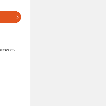
前登録が必要です。