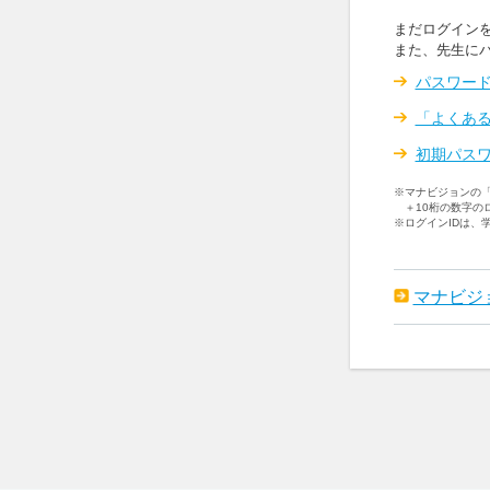
まだログイン
また、先生に
パスワー
「よくあ
初期パス
※マナビジョンの「
＋10桁の数字の
※ログインIDは、
マナビジ