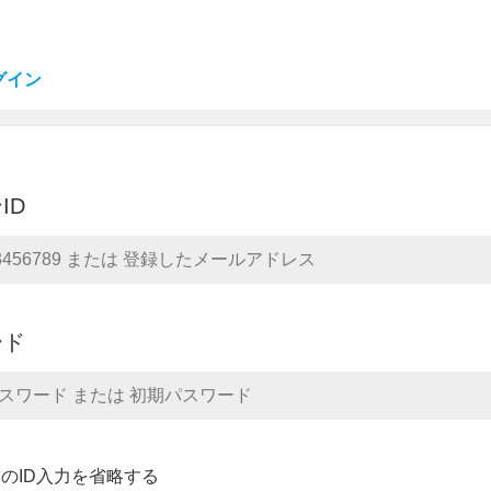
グイン
ID
ード
のID入力を省略する