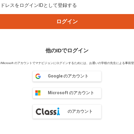
ドレスをログインIDとして登録する
ログイン
他のIDでログイン
oogle/Microsoft のアカウントでマナビジョンにログインするためには、お通いの学校の先生による事
Google のアカウント
Microsoft のアカウント
のアカウント