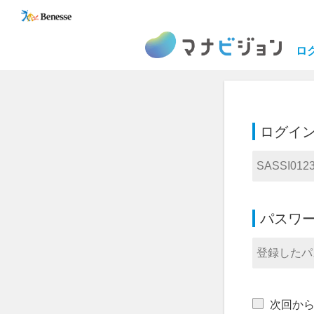
ロ
ログイン
パスワ
次回から