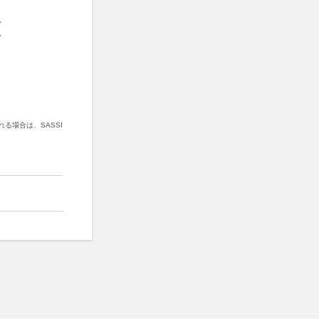
。
す。
る場合は、SASSI
。