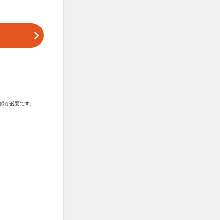
前登録が必要です。