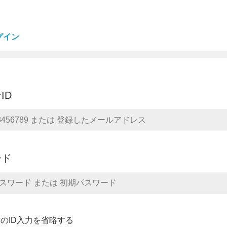
グイン
ID
ード
のID入力を省略する