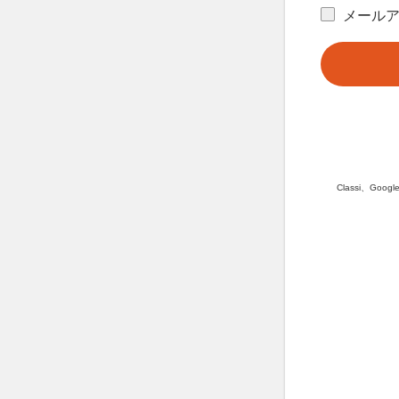
メールア
Classi、G