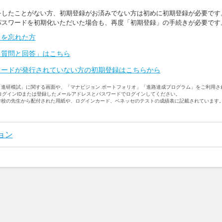
をしたことがない方、初期登録がお済みでない方は初めに初期登録が必要です
パスワードを初期化いただいた場合も、再度「初期登録」の手続きが必要で
ドを忘れた方
る質問と回答」はこちら
ワードが発行されていない方の初期登録はこちらから
進研模試」に関する画面や、「マナビジョン ポートフォリオ」「進路達成プログラム」をご利用され
ログインIDまたは登録したメールアドレスとパスワードでログインしてください。
学校の先生から配付された用紙や、ログインカード、ベネッセのテストの成績表に記載されています
ョン