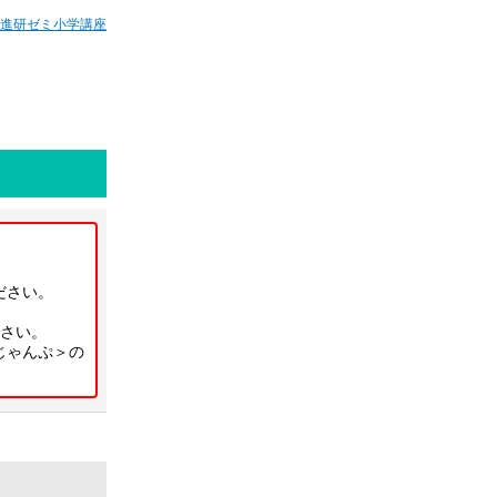
進研ゼミ小学講座
ださい。
さい。
じゃんぷ＞の