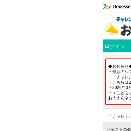
ログイン
◆お知らせ
・最新のシ
・「チャレ
・こちらは2
・2026年
・＜こども
おうえんネ
「チャレン
お子さまの会