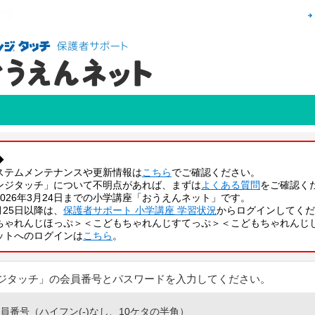
◆
ステムメンテナンスや更新情報は
こちら
でご確認ください。
ンジタッチ」について不明点があれば、まずは
よくある質問
をご確認く
026年3月24日までの小学講座「おうえんネット」です。
3月25日以降は、
保護者サポート 小学講座 学習状況
からログインしてくだ
ちゃれんじほっぷ＞＜こどもちゃれんじすてっぷ＞＜こどもちゃれんじ
ットへのログインは
こちら
。
ジタッチ」の会員番号とパスワードを入力してください。
員番号（ハイフン(-)なし、10ケタの半角）